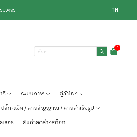
งครบวงจร
TH
0
ตรี
ระบบภาพ
ตู้ลำโพง
ปลั๊ก-แจ็ค / สายสัญญาณ / สายสำเร็จรูป
ลเลอร์
สินค้าลดล้างสต็อก