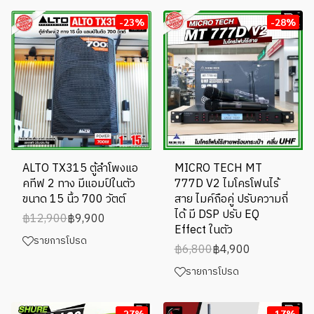
-23%
-28%
ALTO TX315 ตู้ลำโพงแอ
MICRO TECH MT
คทีฟ 2 ทาง มีแอมป์ในตัว
777D V2 ไมโครโฟนไร้
ขนาด 15 นิ้ว 700 วัตต์
สาย ไมค์ถือคู่ ปรับความถี่
ได้ มี DSP ปรับ EQ
฿12,900
฿9,900
Effect ในตัว
รายการโปรด
฿6,800
฿4,900
รายการโปรด
-27%
-17%