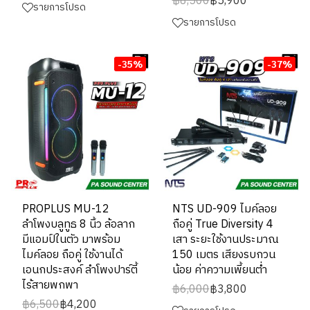
฿8,500
฿5,900
รายการโปรด
รายการโปรด
-35%
-37%
PROPLUS MU-12
NTS UD-909 ไมค์ลอย
ลำโพงบลูทูธ 8 นิ้ว ล้อลาก
ถือคู่ True Diversity 4
มีแอมป์ในตัว มาพร้อม
เสา ระยะใช้งานประมาณ
ไมค์ลอย ถือคู่ ใช้งานได้
150 เมตร เสียงรบกวน
เอนกประสงค์ ลำโพงปาร์ตี้
น้อย ค่าความเพี้ยนต่ำ
ไร้สายพกพา
฿6,000
฿3,800
฿6,500
฿4,200