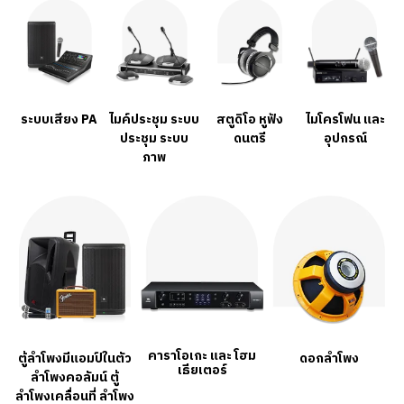
ระบบเสียง PA
ไมค์ประชุม ระบบ
สตูดิโอ หูฟัง
ไมโครโฟน และ
ประชุม ระบบ
ดนตรี
อุปกรณ์
ภาพ
คาราโอเกะ และ โฮม
ตู้ลำโพงมีแอมป์ในตัว
ดอกลำโพง
เธียเตอร์
ลำโพงคอลัมน์ ตู้
ลำโพงเคลื่อนที่ ลำโพง