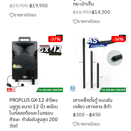
กระเป๋าเก็บ
฿25,900
฿19,900
฿16,900
฿14,500
รายการโปรด
รายการโปรด
-37%
-36%
PROPLUS GX-12 ลำโพง
เสาเหล็กตั้งตู้ แบบขัน
บลูทูธ ขนาด 12 นิ้ว พร้อม
เกลียว เสากลาง สีดำ
ไมค์ลอยถือและไมครอบ
฿300
-
฿450
ศีรษะ กำลังขับสูงสุด 200
รายการโปรด
วัตต์