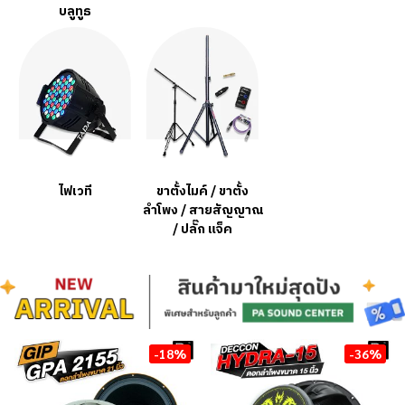
บลูทูธ
ไฟเวที
ขาตั้งไมค์ / ขาตั้ง
ลำโพง / สายสัญญาณ
/ ปลั๊ก แจ็ค
-18%
-36%