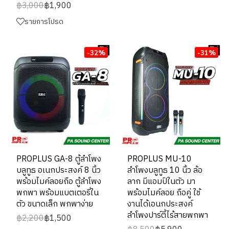
฿3,000
฿1,900
รายการโปรด
-32%
-31%
PROPLUS GA-8 ตู้ลำโพง
PROPLUS MU-10
บลูทูธ อเนกประสงค์ 8 นิ้ว
ลำโพงบลูทูธ 10 นิ้ว ล้อ
พร้อมไมค์ลอยถือ ตู้ลำโพง
ลาก มีแอมป์ในตัว มา
พกพา พร้อมแบตเตอรี่ใน
พร้อมไมค์ลอย ถือคู่ ใช้
ตัว ขนาดเล็ก พกพาง่าย
งานได้เอนกประสงค์
ลำโพงปาร์ตี้ไร้สายพกพา
฿2,200
฿1,500