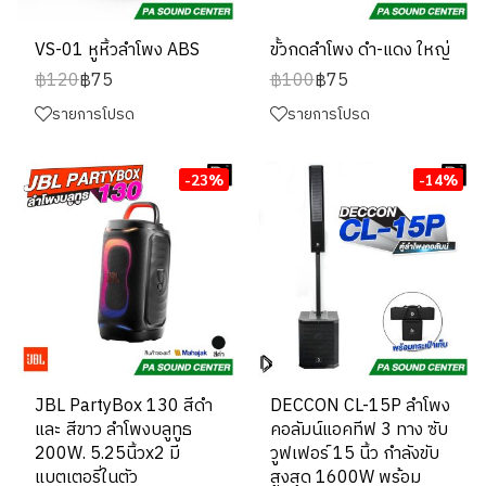
VS-01 หูหิ้วลำโพง ABS
ขั้วกดลำโพง ดำ-แดง ใหญ่
฿120
฿75
฿100
฿75
รายการโปรด
รายการโปรด
-23%
-14%
JBL PartyBox 130 สีดำ
DECCON CL-15P ลำโพง
และ สีขาว ลำโพงบลูทูธ
คอลัมน์แอคทีฟ 3 ทาง ซับ
200W. 5.25นิ้วx2 มี
วูฟเฟอร์ 15 นิ้ว กำลังขับ
แบตเตอรี่ในตัว
สูงสุด 1600W พร้อม