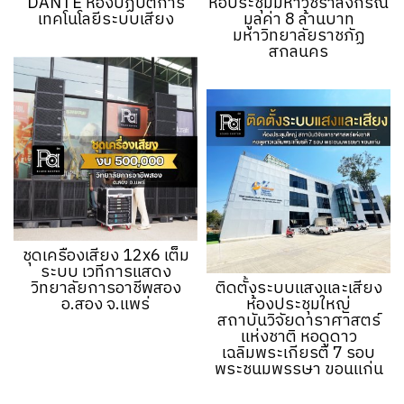
DANTE ห้องปฏิบัติการ
หอประชุมมหาวชิราลงกรณ
เทคโนโลยีระบบเสียง
มูลค่า 8 ล้านบาท
มหาวิทยาลัยราชภัฏ
สกลนคร
ชุดเครืองเสียง 12x6 เต็ม
ระบบ เวทีการแสดง
วิทยาลัยการอาชีพสอง
ติดตั้งระบบแสงและเสียง
อ.สอง จ.แพร่
ห้องประชุมใหญ่
สถาบันวิจัยดาราศาสตร์
แห่งชาติ หอดูดาว
เฉลิมพระเกียรติ 7 รอบ
พระชนมพรรษา ขอนแก่น