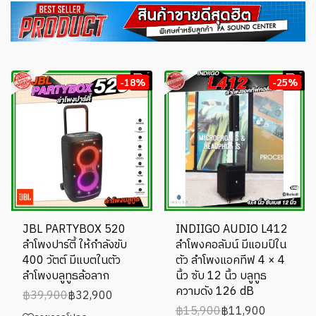
-18%
-25%
JBL PARTYBOX 520
INDIIGO AUDIO L412
ลำโพงปาร์ตี้ ให้กำลังขับ
ลำโพงคอลัมน์ มีแอมป์ใน
400 วัตต์ มีแบตในตัว
ตัว ลำโพงแอคทีฟ 4 × 4
ลำโพงบลูทูธล้อลาก
นิ้ว ซับ 12 นิ้ว บลูทูธ
ความดัง 126 dB
฿39,900
฿32,900
฿15,900
฿11,900