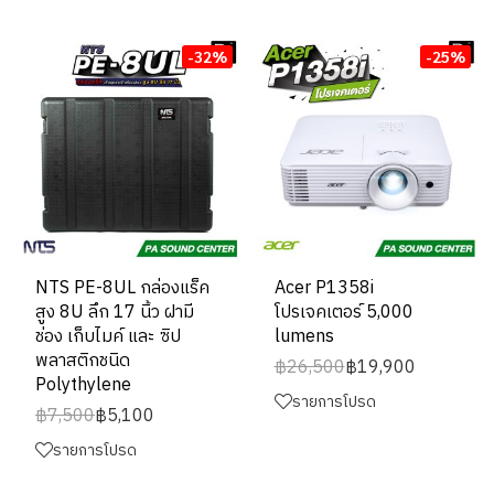
-32%
-25%
NTS PE-8UL กล่องแร็ค
Acer P1358i
สูง 8U ลึก 17 นิ้ว ฝามี
โปรเจคเตอร์ 5,000
ช่อง เก็บไมค์ และ ซิป
lumens
พลาสติกชนิด
฿26,500
฿19,900
Polythylene
รายการโปรด
฿7,500
฿5,100
รายการโปรด