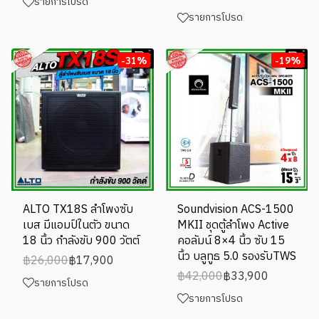
รายการโปรด
รายการโปรด
-31%
-19%
ALTO TX18S ลำโพงซับ
Soundvision ACS-1500
เบส มีแอมป์ในตัว ขนาด
MKII ชุดตู้ลำโพง Active
18 นิ้ว กำลังขับ 900 วัตต์
คอลัมน์ 8×4 นิ้ว ซับ 15
นิ้ว บลูทูธ 5.0 รองรับTWS
฿26,000
฿17,900
฿42,000
฿33,900
รายการโปรด
รายการโปรด