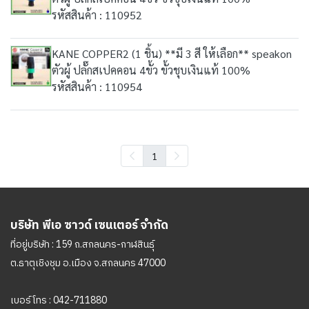
รหัสสินค้า : 110952
KANE COPPER2 (1 ชิ้น) **มี 3 สี ให้เลือก** speakon
ตัวผู้ ปลั๊กสเปคคอน 4ขั้ว ขั้วชุบเงินแท้ 100%
รหัสสินค้า : 110954
1
บริษัท พีเอ ซาวด์ เซนเตอร์ จำกัด
ที่อยู่บริษัท : 159 ถ.สกลนคร-กาฬสินธุ์
ต.ธาตุเชิงชุม อ.เมือง จ.สกลนคร 47000
เบอร์โทร :
042-711880