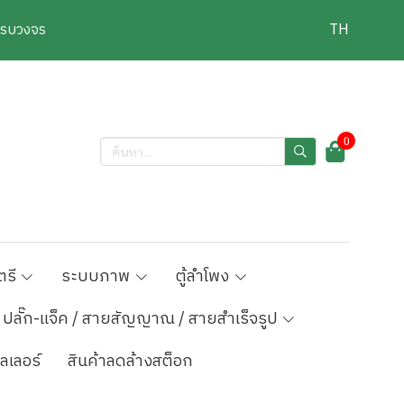
งครบวงจร
TH
0
ตรี
ระบบภาพ
ตู้ลำโพง
ปลั๊ก-แจ็ค / สายสัญญาณ / สายสำเร็จรูป
ลเลอร์
สินค้าลดล้างสต็อก