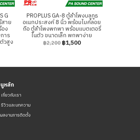
S G
PROPLUS GA-8 ตู้ลำโพงบลูทูธ
ร้สาย
อเนกประสงค์ 8 นิ้ว พร้อมไมค์ลอย
ื่อง
ถือ ตู้ลำโพงพกพา พร้อมแบตเตอรี่
บการ
ในตัว ขนาดเล็ก พกพาง่าย
ตัวสูง
฿1,500
฿2,200
มนูหลัก
ㆍ
เกี่ยวกับเรา
ㆍ
รีวิวและบทความ
ผลงานการติดตั้ง