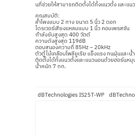
นที่ช่วยให้สามารถติดตั้งได้ทั้งแนวตั้ง แล
คุณสมบัติ:
ลำโพงแบบ 2 ทาง ขนาด 5 นิ้ว 2 ดอก
ไดรเวอร์เสียงแหลมแบบ 1 นิ้ว คอมเพรสชัน
กำลังขับสูงสุด 400 วัตต์
ความดังสูงสุด 119dB
ตอบสนองความถี่ 85Hz – 20kHz
ตัวตู้ไม้เคลือบโพลียูเรีย แข็งแรง ทนฝุ่นและน
ติดตั้งได้ทั้งแนวตั้งและแนวนอนด้วยฮอร์นหมุ
น้ำหนัก 7 กก.
dBTechnologies IS25T-WP
dBTechnol