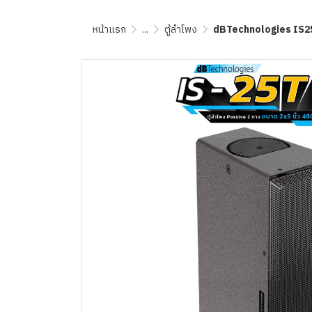
หน้าแรก
...
ตู้ลำโพง
dBTechnologies IS25T