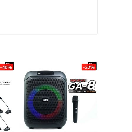
-40%
-32%