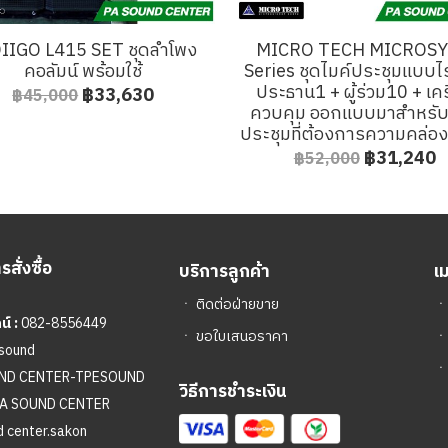
IIGO L415 SET ชุดลำโพง
MICRO TECH MICROSY
คอลัมน์ พร้อมใช้
Series ชุดไมค์ประชุมแบบไ
ประธาน1 + ผู้ร่วม10 + เคร
฿33,630
฿45,000
ควบคุม ออกแบบมาสำหรั
ประชุมที่ต้องการความคล่อง
฿31,240
฿52,000
สั่งซื้อ
บริการลูกค้า
เ
ㆍ
ติดต่อฝ่ายขาย
์ :
082-8556449
ㆍ
ขอใบเสนอราคา
sound
ㆍ
UND CENTER-TPESOUND
วิธีการชำระเงิน
A SOUND CENTER
 center.sakon