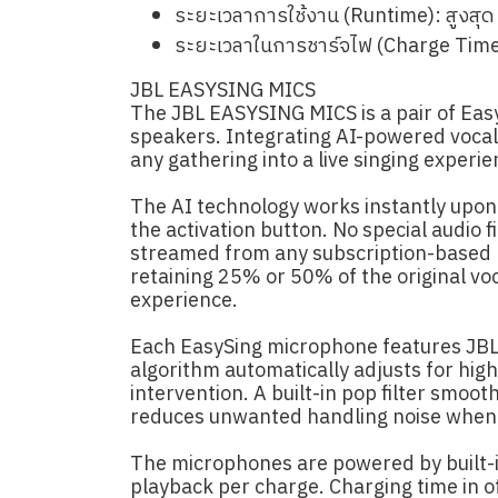
ระยะเวลาการใช้งาน (Runtime): สูงสุด 
ระยะเวลาในการชาร์จไฟ (Charge Time ใน
JBL EASYSING MICS
The JBL EASYSING MICS is a pair of Eas
speakers. Integrating AI-powered vocal
any gathering into a live singing experi
The AI technology works instantly upon
the activation button. No special audio f
streamed from any subscription-based m
retaining 25% or 50% of the original voc
experience.
Each EasySing microphone features JBL S
algorithm automatically adjusts for hig
intervention. A built-in pop filter smo
reduces unwanted handling noise when
The microphones are powered by built-in
playback per charge. Charging time in o