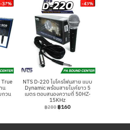
-37%
-43%
่ True
NTS D-220 ไมโครโฟนสาย แบบ
งาน
Dynamic พร้อมสายไมค์ยาว 5
รบกวน
เมตร ตอบสนองความถี่ 50HZ-
15KHz
฿160
฿280