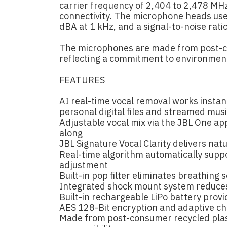
carrier frequency of 2,404 to 2,478 MHz
connectivity. The microphone heads use
dBA at 1 kHz, and a signal-to-noise rati
The microphones are made from post-con
reflecting a commitment to environmenta
FEATURES
AI real-time vocal removal works instan
personal digital files and streamed mus
Adjustable vocal mix via the JBL One app
along
JBL Signature Vocal Clarity delivers nat
Real-time algorithm automatically supp
adjustment
Built-in pop filter eliminates breathing
Integrated shock mount system reduce
Built-in rechargeable LiPo battery prov
AES 128-Bit encryption and adaptive cha
Made from post-consumer recycled plast