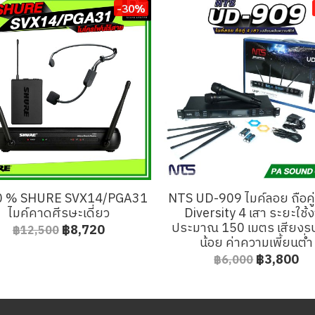
-30%
0 % SHURE SVX14/PGA31
NTS UD-909 ไมค์ลอย ถือคู
ไมค์คาดศีรษะเดี่ยว
Diversity 4 เสา ระยะใช้
ประมาณ 150 เมตร เสียง
฿8,720
฿12,500
น้อย ค่าความเพี้ยนต่ำ
฿3,800
฿6,000