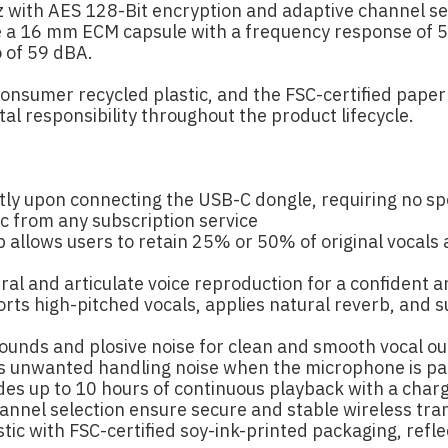
 with AES 128-Bit encryption and adaptive channel sel
 a 16 mm ECM capsule with a frequency response of 5
o of 59 dBA.
sumer recycled plastic, and the FSC-certified paper p
l responsibility throughout the product lifecycle.
tly upon connecting the USB-C dongle, requiring no sp
ic from any subscription service
 allows users to retain 25% or 50% of original vocals 
ural and articulate voice reproduction for a confident 
orts high-pitched vocals, applies natural reverb, and
 sounds and plosive noise for clean and smooth vocal o
s unwanted handling noise when the microphone is p
ides up to 10 hours of continuous playback with a char
nnel selection ensure secure and stable wireless tran
ic with FSC-certified soy-ink-printed packaging, ref