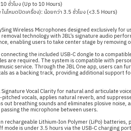
10 ชั่วโมง (Up to 10 Hours)
โหมดปิดเครื่อง): น้อยกว่า 3.5 ชั่วโมง (<3.5 Hours)
ySing Wireless Microphones designed exclusively for u
 removal technology with JBL’s signature audio perfo
ence, enabling users to take center stage by removing or
 connecting the included USB-C dongle to a compatibl
iles are required. The system is compatible with persona
usic service. Through the JBL One app, users can fur
als as a backing track, providing additional support f
ignature Vocal Clarity for natural and articulate voice
h-pitched vocals, applies natural reverb, and suppres
oths out breathing sounds and eliminates plosive noise
 passing the microphone between users.
 rechargeable Lithium-Ion Polymer (LiPo) batteries, p
ff mode is under 3.5 hours via the USB-C charging por