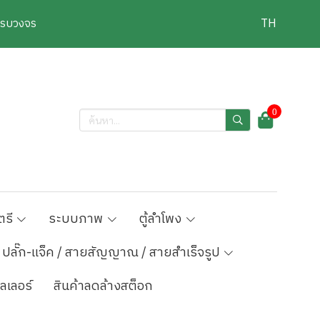
งครบวงจร
TH
0
ตรี
ระบบภาพ
ตู้ลำโพง
ปลั๊ก-แจ็ค / สายสัญญาณ / สายสำเร็จรูป
ลเลอร์
สินค้าลดล้างสต็อก