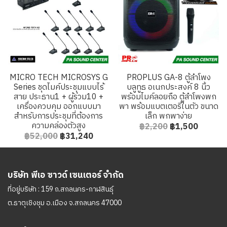
MICRO TECH MICROSYS G
PROPLUS GA-8 ตู้ลำโพง
Series ชุดไมค์ประชุมแบบไร้
บลูทูธ อเนกประสงค์ 8 นิ้ว
สาย ประธาน1 + ผู้ร่วม10 +
พร้อมไมค์ลอยถือ ตู้ลำโพงพก
เครื่องควบคุม ออกแบบมา
พา พร้อมแบตเตอรี่ในตัว ขนาด
สำหรับการประชุมที่ต้องการ
เล็ก พกพาง่าย
ความคล่องตัวสูง
฿2,200
฿1,500
฿52,000
฿31,240
บริษัท พีเอ ซาวด์ เซนเตอร์ จำกัด
ที่อยู่บริษัท : 159 ถ.สกลนคร-กาฬสินธุ์
ต.ธาตุเชิงชุม อ.เมือง จ.สกลนคร 47000