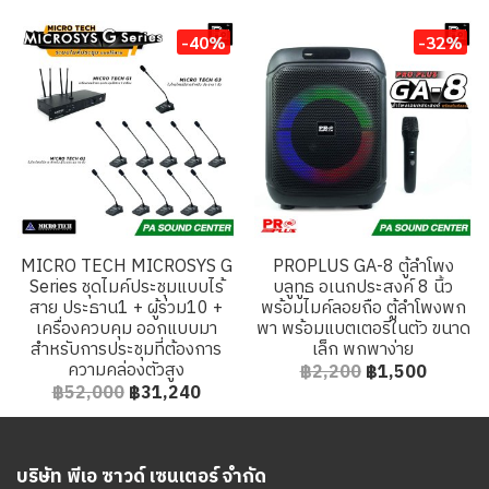
-40%
-32%
MICRO TECH MICROSYS G
PROPLUS GA-8 ตู้ลำโพง
Series ชุดไมค์ประชุมแบบไร้
บลูทูธ อเนกประสงค์ 8 นิ้ว
สาย ประธาน1 + ผู้ร่วม10 +
พร้อมไมค์ลอยถือ ตู้ลำโพงพก
เครื่องควบคุม ออกแบบมา
พา พร้อมแบตเตอรี่ในตัว ขนาด
สำหรับการประชุมที่ต้องการ
เล็ก พกพาง่าย
ความคล่องตัวสูง
฿2,200
฿1,500
฿52,000
฿31,240
บริษัท พีเอ ซาวด์ เซนเตอร์ จำกัด