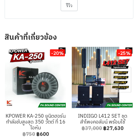
รีวิว
สินค้าที่เกี่ยวข้อง
-20%
-25%
KPOWER KA-250 ยูนิตฮอร์น
INDIIGO L412 SET ชุด
กำลังขับสูงสุด 350 วัตต์ ที่ 16
ลำโพงคอลัมน์ พร้อมใช้
โอห์ม
฿37,000
฿27,630
฿750
฿600