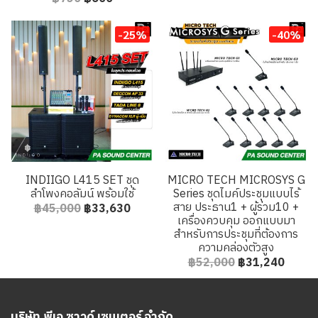
-25%
-40%
INDIIGO L415 SET ชุด
MICRO TECH MICROSYS G
ลำโพงคอลัมน์ พร้อมใช้
Series ชุดไมค์ประชุมแบบไร้
สาย ประธาน1 + ผู้ร่วม10 +
฿45,000
฿33,630
เครื่องควบคุม ออกแบบมา
สำหรับการประชุมที่ต้องการ
ความคล่องตัวสูง
฿52,000
฿31,240
บริษัท พีเอ ซาวด์ เซนเตอร์ จำกัด