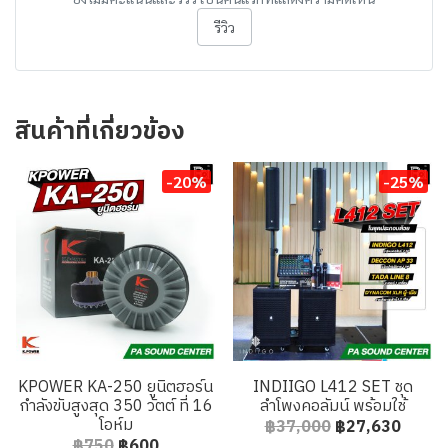
รีวิว
สินค้าที่เกี่ยวข้อง
-20%
-25%
KPOWER KA-250 ยูนิตฮอร์น
INDIIGO L412 SET ชุด
กำลังขับสูงสุด 350 วัตต์ ที่ 16
ลำโพงคอลัมน์ พร้อมใช้
โอห์ม
฿37,000
฿27,630
฿750
฿600