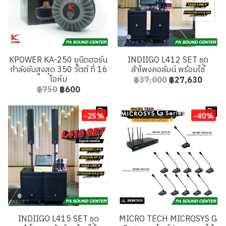
KPOWER KA-250 ยูนิตฮอร์น
INDIIGO L412 SET ชุด
กำลังขับสูงสุด 350 วัตต์ ที่ 16
ลำโพงคอลัมน์ พร้อมใช้
โอห์ม
฿37,000
฿27,630
฿750
฿600
-25%
-40%
INDIIGO L415 SET ชุด
MICRO TECH MICROSYS G