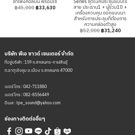
ลำโพงคอลัมน์ พร้อมใช้
Series ชุดไมค์ประชุมแบบไร้
สาย ประธาน1 + ผู้ร่วม10 +
฿45,000
฿33,630
เครื่องควบคุม ออกแบบมา
สำหรับการประชุมที่ต้องการ
ความคล่องตัวสูง
฿52,000
฿31,240
บริษัท พีเอ ซาวด์ เซนเตอร์ จำกัด
ที่อยู่บริษัท : 159 ถ.สกลนคร-กาฬสินธุ์
ต.ธาตุเชิงชุม อ.เมือง จ.สกลนคร 47000
เบอร์โทร :
042-711880
เบอร์โทร :
082-8556449
อีเมล :
tpe_sound@yahoo.com
ช่องทางติดต่ออื่นๆ