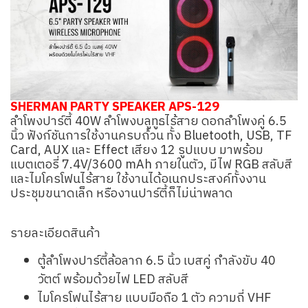
SHERMAN PARTY SPEAKER APS-129
ลำโพงปาร์ตี้ 40W ลำโพงบลูทูธไร้สาย ดอกลำโพงคู่ 6.5
นิ้ว ฟังก์ชันการใช้งานครบถ้วน ทั้ง Bluetooth, USB, TF
Card, AUX และ Effect เสียง 12 รูปแบบ มาพร้อม
แบตเตอรี่ 7.4V/3600 mAh ภายในตัว, มีไฟ RGB สลับสี
และไมโครโฟนไร้สาย ใช้งานได้อเนกประสงค์ทั้งงาน
ประชุมขนาดเล็ก หรืองานปาร์ตี้ก็ไม่น่าพลาด
รายละเอียดสินค้า
ตู้ลำโพงปาร์ตี้ล้อลาก 6.5 นิ้ว เบสคู่ กำลังขับ 40
วัตต์ พร้อมด้วยไฟ LED สลับสี
ไมโครโฟนไร้สาย แบบมือถือ 1 ตัว ความถี่ VHF