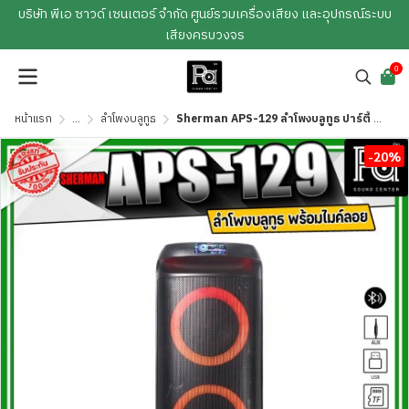
บริษัท พีเอ ซาวด์ เซนเตอร์ จำกัด ศูนย์รวมเครื่องเสียง และอุปกรณ์ระบบ
เสียงครบวงจร
0
หน้าแรก
...
ลำโพงบลูทูธ
Sherman APS-129 ลำโพงบลูทูธ ปาร์ตี้ กำลังขับ 40 วัตต์ ไฟ RGB ด้านหน้า พร้อมไมค์ลอย 1 ตัว คลื่น VHF ลำโพงคู่ 6.5 นิ้ว ฟังก์ชันครบถ้วน Bluetooth USB TF Card AUX และ Effect เสียง 12 รูปแบบ
-20%