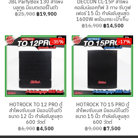
JBL PartyBox 130 ลำโพง
DECCON CL-15P ลำโพง
บลูทูธ มีแบตเตอรี่ในตัว
คอลัมน์แอคทีฟ 3 ทาง ซับวูฟ
เฟอร์ 15 นิ้ว กำลังขับสูงสุด
฿25,900
฿19,900
1600W พร้อมกระเป๋าเก็บ
฿16,900
฿14,500
-35%
-17%
HOTROCK TO 12 PRO ตู้
HOTROCK TO 15 PRO ตู้
ลำโพงซับเบส มีแอมป์ในตัว
ลำโพงซับเบส มีแอมป์ในตัว
ขนาด 12 นิ้ว กำลังขับสูงสุด
ขนาด 15 นิ้ว กำลังขับสูงสุด
600 วัตต์
600 วัตต์
฿6,900
฿4,500
฿9,000
฿7,500