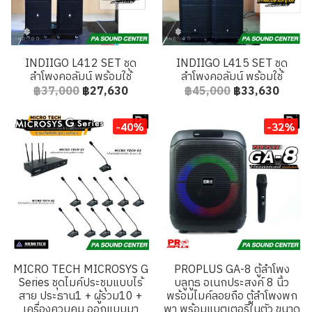
INDIIGO L412 SET ชุด
INDIIGO L415 SET ชุด
ลำโพงคอลัมน์ พร้อมใช้
ลำโพงคอลัมน์ พร้อมใช้
฿37,000
฿27,630
฿45,000
฿33,630
-40%
-32%
MICRO TECH MICROSYS G
PROPLUS GA-8 ตู้ลำโพง
Series ชุดไมค์ประชุมแบบไร้
บลูทูธ อเนกประสงค์ 8 นิ้ว
สาย ประธาน1 + ผู้ร่วม10 +
พร้อมไมค์ลอยถือ ตู้ลำโพงพก
เครื่องควบคุม ออกแบบมา
พา พร้อมแบตเตอรี่ในตัว ขนาด