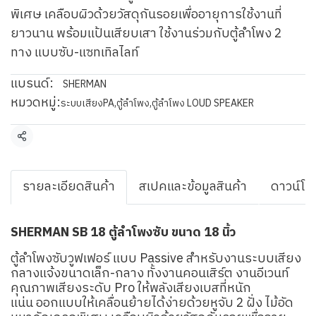
พิเศษ เคลือบผิวด้วยวัสดุกันรอยเพื่ออายุการใช้งานที่
ยาวนาน พร้อมแป้นเสียบเสา ใช้งานร่วมกับตู้ลำโพง 2
ทาง แบบซับ-แซทเทิลไลท์
แบรนด์:
SHERMAN
หมวดหมู่:
ระบบเสียงPA
,
ตู้ลำโพง
,
ตู้ลำโพง LOUD SPEAKER
แชร์
รายละเอียดสินค้า
สเปคและข้อมูลสินค้า
ดาวน์โห
SHERMAN SB 18 ตู้ลำโพงซับ ขนาด 18 นิ้ว
ตู้ลำโพงซับวูฟเฟอร์ แบบ Passive สำหรับงานระบบเสียง
กลางแจ้งขนาดเล็ก-กลาง ทั้งงานคอนเสิร์ต งานอีเวนท์
คุณภาพเสียงระดับ Pro ให้พลังเสียงเบสที่หนัก
แน่น ออกแบบให้เคลื่อนย้ายได้ง่ายด้วยหูจับ 2 ฝั่ง ไม้อัด