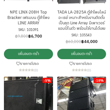
NPE LINX-208H Top
TADA LA-2825A ตู้ลำโพงไลน์
Bracker เฟรมบน ตู้ลำโพง
อะเรย์ เหมาะสำหรับงานติดตั้ง
LINE ARRAY
เป็นชุด Line Array มีเพาเวอร์
แอมป์ในตัว พร้อมใช้งานได้เลย
SKU : 101091
SKU : 105543
฿9,800
฿6,700
฿60,000
฿44,000
เพิ่มลงตะกร้า
เพิ่มลงตะกร้า
รายการโปรด
รายการโปรด
(0)
(0)
-5%
-18%