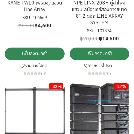
KANE TW10 เฟรมชุดแขวน
NPE LINX-208H ตู้ลำโพง
Line Array
แขวนไลน์อาเรย์สองทางขนาด
8'' 2 ดอก LINE ARRAY
SKU : 106669
SYSTEM
฿5,500
฿4,600
SKU : 101874
฿20,000
฿14,500
เพิ่มลงตะกร้า
เพิ่มลงตะกร้า
รายการโปรด
รายการโปรด
(0)
(0)
-32%
-27%