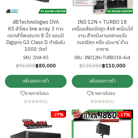
dBTechnologies DVA
IND 12N + TURBO 18
K5 ลำโพง line array 3 ทาง
เครื่องเสียงจัดชุด 4x4 พร้อมใช้
ดอกลำโพงขนาด 8 นิ้ว แอมป์
งาน สำหรับงานกลางแจ้ง
Digipro G3 Class D กำลังขับ
ดนตรีสด หรือ ผับบาร์ ร้าน
1000 วัตต์
อาหาร
SKU : DVA-K5
SKU : IND12N+TURBO18-4x4
฿96,000
฿80,000
฿130,000
฿110,000
เพิ่มลงตะกร้า
เพิ่มลงตะกร้า
รายการโปรด
รายการโปรด
(0)
(0)
-27%
-17%