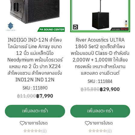
INDIIGO IND-12N ลำโพง
River Acoustics ULTRA
ไลน์อาเรย์ Line Array ขนาด
1860 Set2 ชุดเซ็ตลำโพง
12 นิ้ว แม่เหล็กนีโอ
พร้อมแอมป์ Class-D กำลังขับ
Neodymium พร้อมไดรเวอร์
2,000W + 1,000W ให้เสียง
แหลม คอ 2 นิ้ว ปาก XZ24
ทรงพลัง เหมาะสำหรับงาน
ลำโพงแขวน ลำโพงกลางแจ้ง
แสดงสด งานอีเวนต์
IND12N IND 12N
SKU : 111884
SKU : 111890
฿35,880
฿29,900
฿11,000
฿7,990
เพิ่มลงตะกร้า
เพิ่มลงตะกร้า
รายการโปรด
รายการโปรด
(0)
(0)