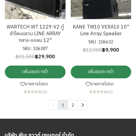
WARTECH WT 1229-V2 ตู้
KANE TW10 VERA10 10"
ลำโพงแขวน LINE ARRAY
Line Array Speaker
กลาง-แหลม 12"
SKU : 106632
SKU : 106387
฿12,000
฿9,900
฿31,500
฿29,900
เพิ่มลงตะกร้า
เพิ่มลงตะกร้า
รายการโปรด
รายการโปรด
(0)
(0)
1
2
บริษัท พีเอ ซาวด์ เซนเตอร์ จำกัด