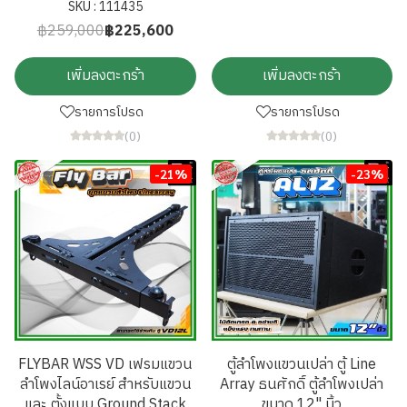
SKU : 111435
฿259,000
฿225,600
เพิ่มลงตะกร้า
เพิ่มลงตะกร้า
รายการโปรด
รายการโปรด
(0)
(0)
-21%
-23%
FLYBAR WSS VD เฟรมแขวน
ตู้ลำโพงแขวนเปล่า ตู้ Line
ลำโพงไลน์อาเรย์ สำหรับแขวน
Array ธนศักดิ์ ตู้ลำโพงเปล่า
และ ตั้งแบบ Ground Stack
ขนาด 12" นิ้ว